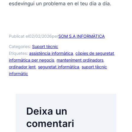
esdevingui un problema en el teu dia a dia.
Publicat el
per
02/02/2026
SOM S.A INFORMÀTICA
Categories:
Suport tècnic
Etiquetes:
assistència informàtica
, 
còpies de seguretat
, 
informàtica per negocis
, 
manteniment ordinadors
, 
ordinador lent
, 
seguretat informàtica
, 
suport tècnic
informàtic
Deixa un
comentari