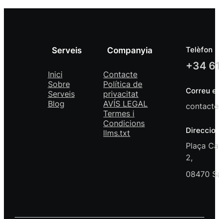
Telèfon
Serveis
Companyia
+34 61
Inici
Contacte
Sobre
Política de
Correu el
Serveis
privacitat
Blog
AVÍS LEGAL
contacte
Termes i
Condicions
Direccio
llms.txt
Plaça Ca
2,
08470 Sa