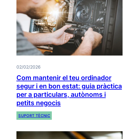
02/02/2026
Com mantenir el teu ordinador
segur i en bon estat: guia pràctica
per a particulars, autònoms i
petits negocis
SUPORT TÈCNIC