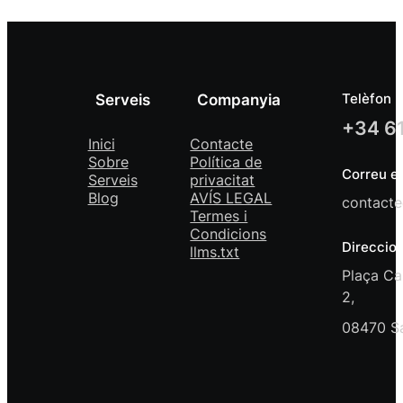
Telèfon
Serveis
Companyia
+34 61
Inici
Contacte
Sobre
Política de
Correu el
Serveis
privacitat
Blog
AVÍS LEGAL
contacte
Termes i
Condicions
Direccio
llms.txt
Plaça Ca
2,
08470 Sa